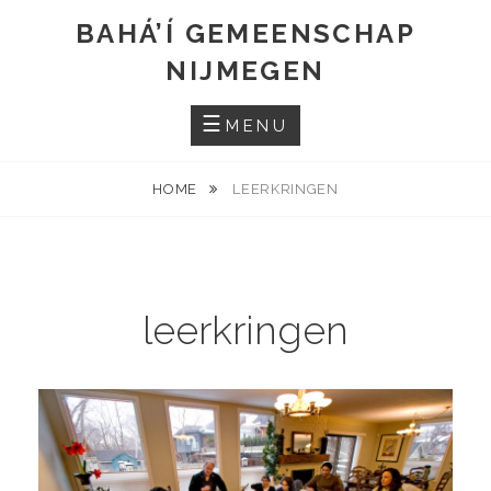
S
BAHÁ’Í GEMEENSCHAP
k
NIJMEGEN
i
p
MENU
t
o
c
HOME
LEERKRINGEN
o
n
t
e
leerkringen
n
t