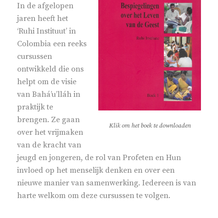
In de afgelopen
jaren heeft het
‘Ruhi Instituut’ in
Colombia een reeks
cursussen
ontwikkeld die ons
helpt om de visie
van Bahá’u’lláh in
praktijk te
brengen. Ze gaan
Klik om het boek te downloaden
over het vrijmaken
van de kracht van
jeugd en jongeren, de rol van Profeten en Hun
invloed op het menselijk denken en over een
nieuwe manier van samenwerking. Iedereen is van
harte welkom om deze cursussen te volgen.